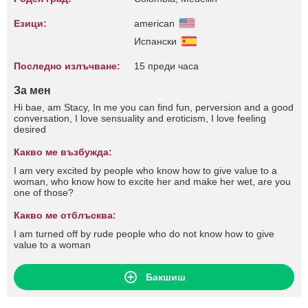
Езици:
american
Испански
Последно излъчване:
15 преди часа
За мен
Hi bae, am Stacy, In me you can find fun, perversion and a good
conversation, I love sensuality and eroticism, I love feeling
desired
Какво ме възбужда:
I am very excited by people who know how to give value to a
woman, who know how to excite her and make her wet, are you
one of those?
Какво ме отблъсква:
I am turned off by rude people who do not know how to give
value to a woman
Бакшиш