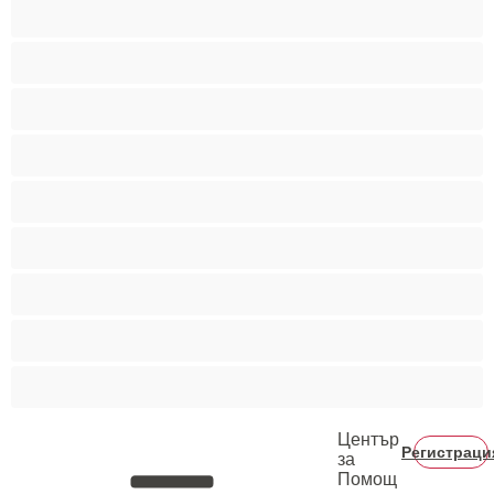
Мускулести
Най-добри за личен чат
Порно звезди
Пушещи жени
Средни гърди
Тийнейджъри 18+
Фетиш
Цветнокожи
Червенокоси
Център
Регистраци
за
Помощ