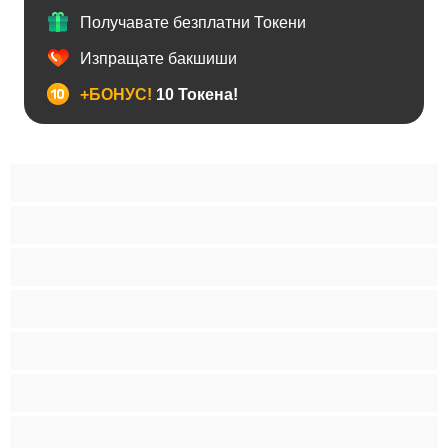
Получавате безплатни Токени
Изпращате бакшиши
+БОНУС!
10 Токена!
BDSM
Азиатки
Анален
Арабки
Бабички
Бели Момичета
Блондинки