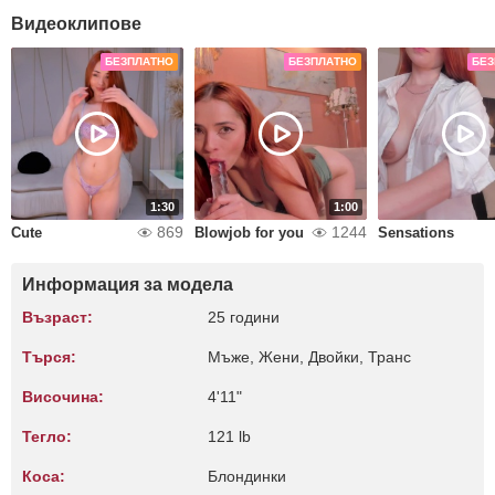
Видеоклипове
БЕЗПЛАТНО
БЕЗПЛАТНО
БЕЗ
1:30
1:00
869
1244
Cute
Blowjob for you
Sensations
Информация за модела
Възраст:
25 години
Търся:
Мъже, Жени, Двойки, Транс
Височина:
4'11"
Тегло:
121 lb
Коса:
Блондинки