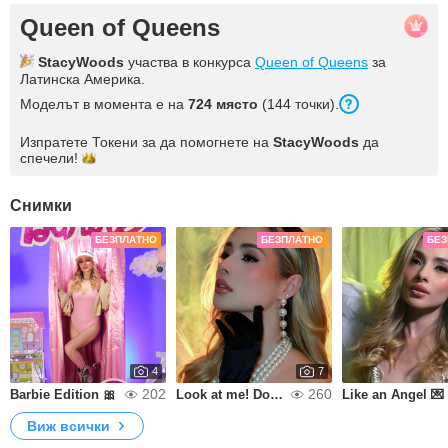
Queen of Queens
StacyWoods
участва в конкурса
Queen of Queens
за
Латинска Америка.
Моделът в момента е на
724 място
(144 точки).
Изпратете Токени за да помогнете на
StacyWoods
да
спечели!
Снимки
БЕЗПЛАТНО
БЕЗПЛАТНО
БЕЗ
4
7
202
260
Barbie Edition 🎀
Look at me! Don't stop doing it💥
Like an Angel 💌
Виж всички