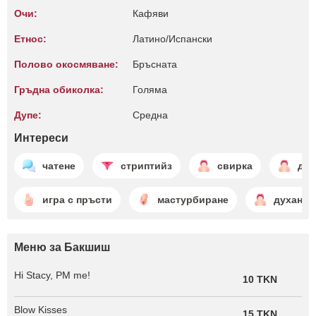
Очи:
Кафяви
Етнос:
Латино/Испански
Полово окосмяване:
Бръсната
Гръдна обиколка:
Голяма
Дупе:
Среднa
Интереси
чатене
стриптийз
свирка
дий
игра с пръсти
мастурбиране
духане
Меню за Бакшиш
Hi Stacy, PM me!
10 TKN
Blow Kisses
15 TKN