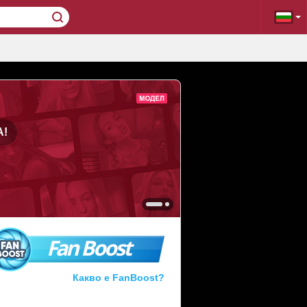
A!
Fan Boost
Какво е FanBoost?