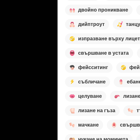
двойно проникване
дийптроут
танц
изпразване върху лице
свършване в устата
фейсситинг
фей
събличане
ебан
целуване
лизан
лизане на гъза
т
мачкане
свършва
чукане на момичета