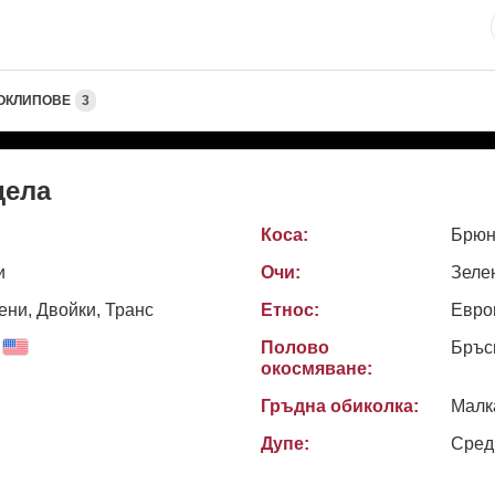
ОКЛИПОВЕ
3
дела
Коса:
Брюн
и
Очи:
Зеле
ни, Двойки, Транс
Етнос:
Евро
Полово
Бръс
окосмяване:
Гръдна обиколка:
Малк
Дупе:
Сред