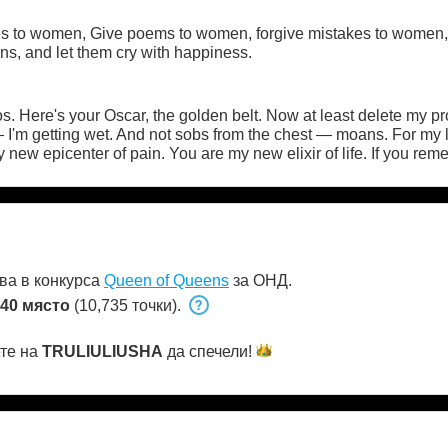
les to women, Give poems to women, forgive mistakes to wome
eins, and let them cry with happiness.
s. Here's your Oscar, the golden belt. Now at least delete my pro
 I'm getting wet. And not sobs from the chest — moans. For my love
new epicenter of pain. You are my new elixir of life. If you reme
hing to put in your feet — Come to me with an empty container. 
or nothing
ва в конкурса
Queen of Queens
за ОНД.
40 място
(10,735 точки).
ете на
TRULIULIUSHA
да
спечели!