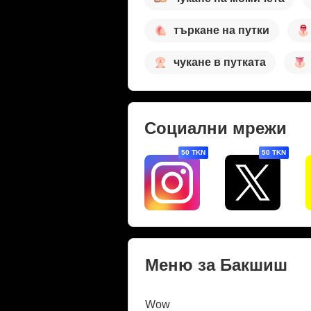
търкане на путки
чукане в путката
Социални мрежи
50 TKN
50 TKN
Меню за Бакшиш
Wow