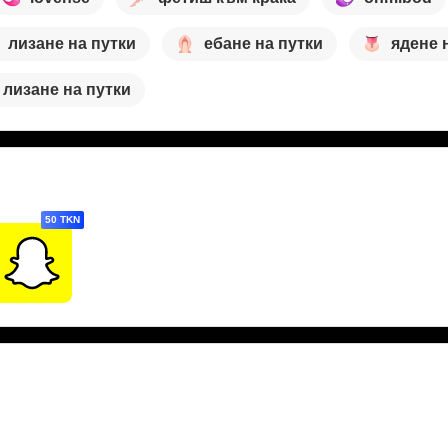
лизане на путки
ебане на путки
ядене 
лизане на путки
50 TKN