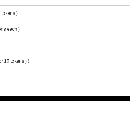
 tokens )
ens each )
r 10 tokens ) )