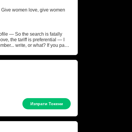
n, Give women love, give women
file — So the search is fatally
, the tariff is preferential — I
mber... write, or what? If you pass
You've already paid me a lot —
Изпрати Токени