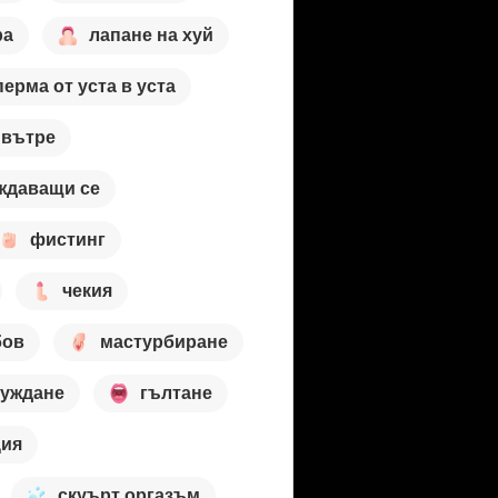
ра
лапане на хуй
перма от уста в уста
 вътре
ждаващи се
фистинг
чекия
бов
мастурбиране
уждане
гълтане
ция
скуърт оргазъм