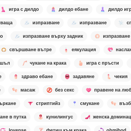
игра с дилдо
дилдо ебане
дилдо иг
уваща
изпразване
изпразване
с
то
изпразване върху задник
изпразване
свършване вътре
еякулация
насла
шъл
чукане на крака
игра с пръсти
е
здраво ебане
задавяне
чекия
е
масаж
без секс
правене на лю
ъркане
стриптийз
смукане
възб
не в путка
кунилингус
женска домина
lovense
фетиш към крака
ohmibod