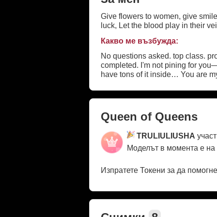
Give flowers to women, give smi
luck, Let the blood play in their v
Какво ме възбужда:
No questions asked. top class. pro
completed. I'm not pining for you—
have tons of it inside… You are my 
by, whistle… Don't look for somet
Although it seems that he took it f
Queen of Queens
TRULIULIUSHA
участ
Моделът в момента е на
Изпратете Токени за да помогн