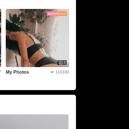
БЕЗПЛАТНО
5
My Photos
7
110330