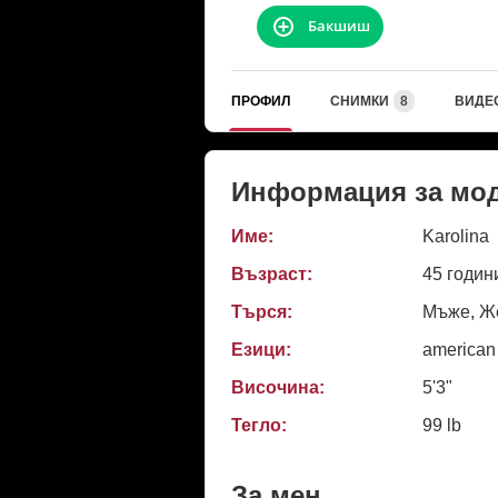
Бакшиш
ПРОФИЛ
СНИМКИ
8
ВИДЕ
Информация за мо
Име:
Karolina
Възраст:
45 годин
Търся:
Мъже, Же
Езици:
american
Височина:
5'3"
Тегло:
99 lb
За мен