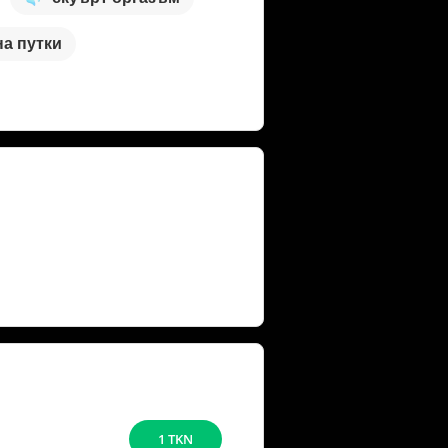
на путки
1 TKN