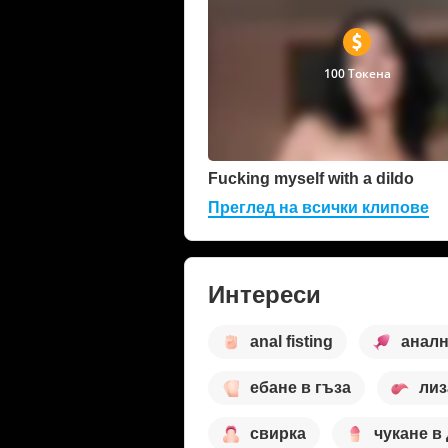
100 Токена
Fucking myself with a dildo
Преглед на всички клипове
Интереси
anal fisting
аналн
ебане в гъза
лиз
свирка
чукане в