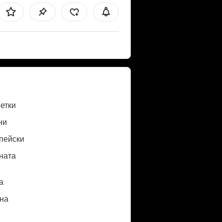
етки
ни
пейски
ната
a
нa