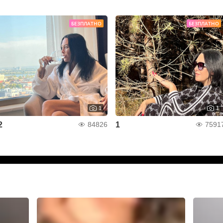
БЕЗПЛАТНО
БЕЗПЛАТНО
1
1
2
1
84826
7591