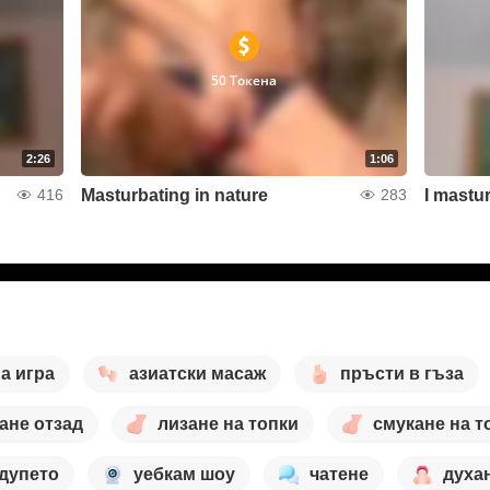
50 Токена
2:26
1:06
Masturbating in nature
I mastur
416
283
а игра
азиатски масаж
пръсти в гъза
ане отзад
лизане на топки
смукане на т
 дупето
уебкам шоу
чатене
духа