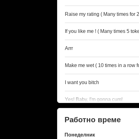
Raise my rating ( Many times for 2
If you like me ! ( Many times 5 tok
Arrr
Make me wet ( 10 times in a row fo
I want you bitch
Yes! Baby, I'm gonna cum!
Работно време
Понеделник