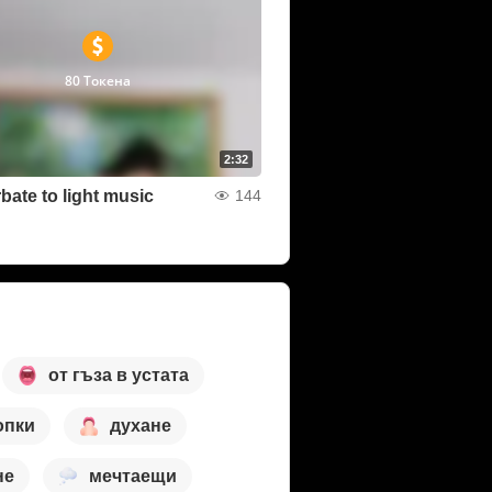
80 Токена
2:32
bate to light music
144
от гъза в устата
опки
духане
не
мечтаещи