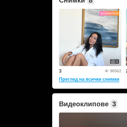
Снимки
8
БЕЗПЛАТНО
1
3
96562
Преглед на всички снимки
Видеоклипове
3