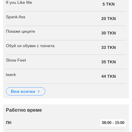
If you Like Me
5 TKN
Spank Ass
20 TKN
Покажи циците
30 TKN
Обуй си обувки с токчета
33 TKN
Show Feet
35 TKN
twerk
44 TKN
виж всички
Работно време
ПН
08:00 - 15:00