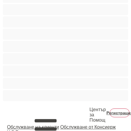
Най-добри за личен чат
Порно звезди
Пушещи жени
Средни гърди
Тийнейджъри 18+
Фетиш
Цветнокожи
Червенокоси
Център
Регистраци
за
Помощ
Oбслужване на клиенти
Обслужване от Консиерж