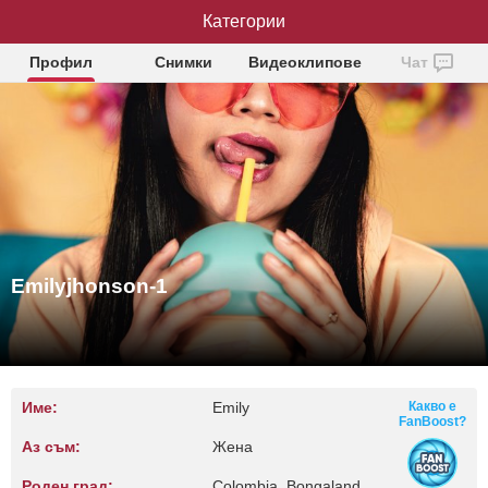
Emilyjhonson-1
Категории
Профил
Снимки
Видеоклипове
Чат
Emilyjhonson-1
Име:
Emily
Какво е
FanBoost?
Аз съм:
Жена
Роден град:
Colombia, Bongaland