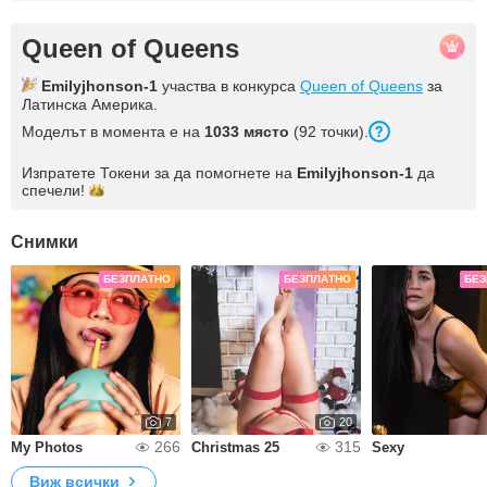
Queen of Queens
Emilyjhonson-1
участва в конкурса
Queen of Queens
за
Латинска Америка.
Моделът в момента е на
1033 място
(92 точки).
Изпратете Токени за да помогнете на
Emilyjhonson-1
да
спечели!
Снимки
БЕЗПЛАТНО
БЕЗПЛАТНО
БЕЗ
7
20
266
315
My Photos
Christmas 25
Sexy
Виж всички