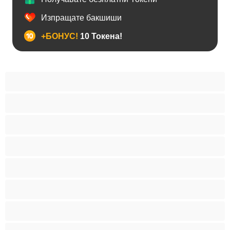
Изпращате бакшиши
+БОНУС!
10 Токена!
BDSM
Азиатки
Анален
Арабки
Бабички
Бели Момичета
Блондинки
Бременни