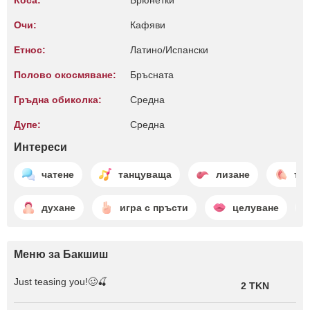
Коса:
Брюнетки
Очи:
Кафяви
Етнос:
Латино/Испански
Полово окосмяване:
Бръсната
Гръдна обиколка:
Среднa
Дупе:
Среднa
Интереси
чатене
танцуваща
лизане
тър
духане
игра с пръсти
целуване
Меню за Бакшиш
Just teasing you!🥴🍒
2 TKN