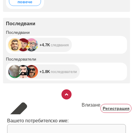
повече
Последвани
+4.7K
Последвани
+4.7K
следвания
+1.8K
Последователи
+1.8K
последователи
Влизане
Регистрация
Вашето потребителско име: