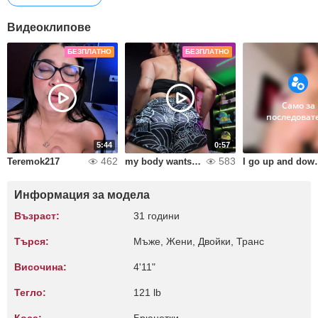
Видеоклипове
БЕЗПЛАТНО
БЕЗПЛАТНО
Само за
последоват
5:44
0:57
462
583
Teremok217
my body wants to dance
I go up and down slowly, f
Информация за модела
Възраст:
31 години
Търся:
Мъже, Жени, Двойки, Транс
Височина:
4'11"
Тегло:
121 lb