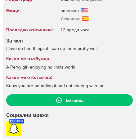
Езици:
american
Испански
Последно излъчване:
12 преди часа
За мен
I love do bad things if I can do them pretty well.
Какво ме възбужда:
A Pervy girl enjoying no limits world
Какво ме отблъсква:
Know you are pounding it and not sharing with me
Бакшиш
Социални мрежи
200 TKN